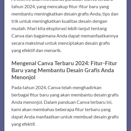
tahun 2024, yang mencakup fitur-fitur baru yang
membantu meningkatkan desain grafis Anda, tips dan
trik untuk meningkatkan kualitas desain dengan
mudah. Mari kita eksplorasi lebih lanjut tentang
Canva dan bagaimana Anda dapat memanfaatkannya
secara maksimal untuk menciptakan desain grafis
yang efektif dan menarik.
Mengenal Canva Terbaru 2024: Fitur-Fitur
Baru yang Membantu Desain Grafis Anda
Menonjol
Pada tahun 2024, Canva telah menghadirkan
berbagai fitur baru yang akan membantu desain grafis
Anda menonjol. Dalam panduan Canva terbaru ini,
kami akan membahas beberapa fitur terbaru yang
dapat Anda manfaatkan untuk membuat desain grafis
yang efektif.