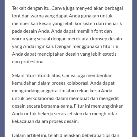
Terkait dengan itu, Canva juga menyediakan berbagai
font dan warna yang dapat Anda gunakan untuk
memberikan kesan yang lebih konsisten dan menarik
pada desain Anda. Anda dapat memilih font dan
warna yang sesuai dengan merek atau konsep desain
yang Anda inginkan. Dengan menggunakan fitur ini,
Anda dapat menciptakan desain yang lebih estetis
dan profesional.
Selain fitur-fitur di atas, Canva juga memberikan
kemudahan dalam proses kolaborasi. Anda dapat
mengundang anggota tim atau rekan kerja Anda
untuk berkolaborasi dalam membuat dan mengedit
desain secara bersama-sama. Fitur ini memungkinkan
Anda untuk bekerja secara efisien dan menghindari
kekacauan dalam proses desain.
Dalam artikel ini, telah dijelaskan beberapa tips dan